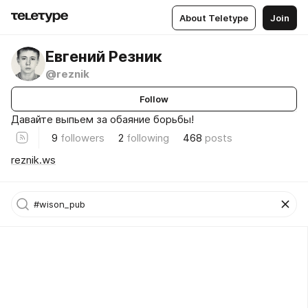
About Teletype
Join
Евгений Резник
@reznik
Follow
Давайте выпьем за обаяние борьбы!
9
followers
2
following
468
posts
reznik.ws