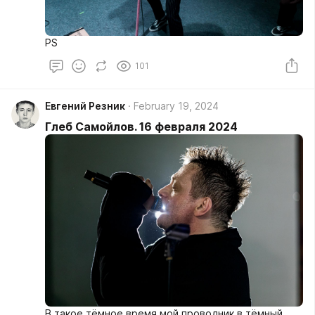
PS
101
Евгений Резник
February 19, 2024
Глеб Самойлов. 16 февраля 2024
В такое тёмное время мой проводник в тёмный