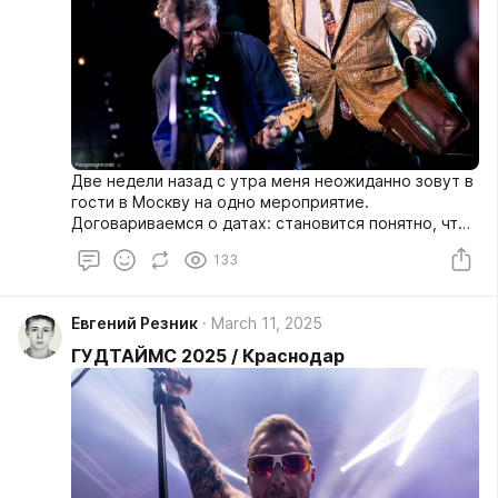
Две недели назад с утра меня неожиданно зовут в
гости в Москву на одно мероприятие.
Договариваемся о датах: становится понятно, что
я в столице 17-19 апреля. Как обычно в таких
133
случаях открываю афишу местных концертов и не
верю своим глазам: 17 апреля. «16 тонн».
«Аукцыон.Весна».
Евгений Резник
March 11, 2025
ГУДТАЙМС 2025 / Краснодар