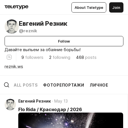
About Teletype
Join
Евгений Резник
@reznik
Follow
Давайте выпьем за обаяние борьбы!
9
followers
2
following
468
posts
reznik.ws
ALL POSTS
ФОТОРЕПОРТАЖИ
ЛИЧНОЕ
Евгений Резник
May 13
Flo Rida / Краснодар / 2026