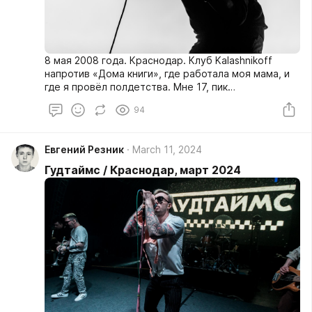
8 мая 2008 года. Краснодар. Клуб Kalashnikoff
напротив «Дома книги», где работала моя мама, и
где я провёл полдетства. Мне 17, пик
подросткового максимализма и внутренней
94
трагедии. В этот день там выступает группа Lumen,
которую я уже какое-то время слушаю взахлёб.
Евгений Резник
March 11, 2024
Гудтаймс / Краснодар, март 2024