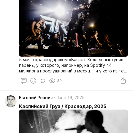
5 мая в краснодарском «Баскет-Холле» выступил
парень, у которого, например, на Spotify 44
миллиона прослушиваний в месяц. Ни у кого из тех,
кого я снимал и на ком был когда-либо, нет таких
30
цифр (ближе всех — Rammstein с 13 млн).
Евгений Резник
June 16, 2025
Каспийский Груз / Краснодар, 2025