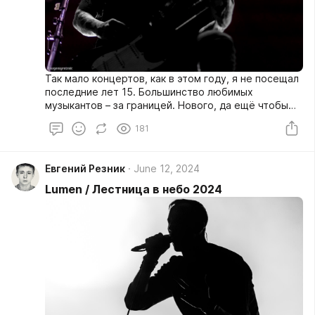
Так мало концертов, как в этом году, я не посещал
последние лет 15. Большинство любимых
музыкантов – за границей. Нового, да ещё чтобы
«вставляло», да ешё чтобы доезжали до
181
Краснодара – мизер.
Евгений Резник
June 12, 2024
Lumen / Лестница в небо 2024