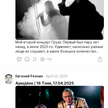
Мой второй концерт Груза. Первый был пару лет
назад, в июне 2023-го. Удивляет, насколько разные
люди их слушают, в какое большое количество
социальных слоёв попадет музыка группы. 1,7
136
миллиона подписчиков в ВК, 828 тысяч
прослушиваний за месяц в Spotify. Цифры попсовой
группы. Но это не попса. И, пожалуй, самая
популярная группа прямо сейчас из тех, которые я
Евгений Резник
April 23, 2025
слушаю.
АукцЫон / 16 Тонн, 17.04.2025