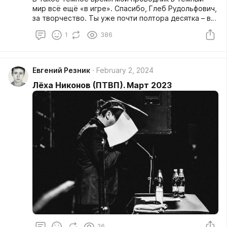
мир всё ещё «в игре». Спасибо, Глеб Рудольфович,
за творчество. Ты уже почти полтора десятка – в
голове и в сердце. Спасибо за мудрость и за то,
1
386
что продолжаешь играть концерты.
Евгений Резник
February 2, 2024
Лёха Никонов (ПТВП). Март 2023
26