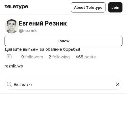
About Teletype
Join
Евгений Резник
@reznik
Follow
Давайте выпьем за обаяние борьбы!
9
followers
2
following
468
posts
reznik.ws