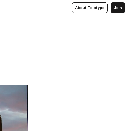
About Teletype
Join