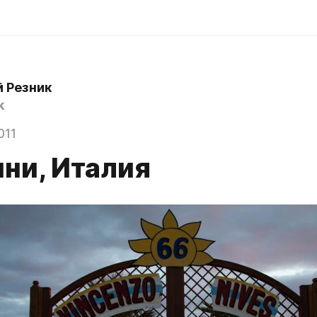
й Резник
k
011
ни, Италия