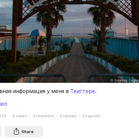
вная информация у меня в 
Твиттере
.
вел
9:52
0
views
0
reactions
0
replies
0
reposts
Share