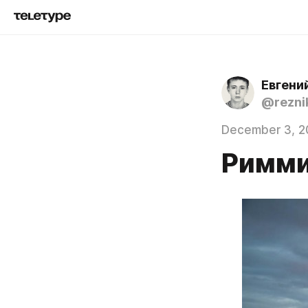
Евгени
@rezni
December 3, 2
Римми