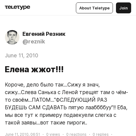
About Teletype
Join
Евгений Резник
@reznik
June 11, 2010
Елена жжот!!!
Короче, дело было так...Сижу я знач, 
сижу...Слева Санька с Леной трещят там о чём-
то своём...ПАТОМ..."ФСЛЕДУЮЩИЙ РАЗ 
БУДЕШЬ САМ СДАВАТЬ пятую лааббббуу"!! Еба, 
мы все тут к примеру подаекуели слегка с 
такой заявы...вот такие пироги..
June 11, 2010, 06:51
0
views
0
reactions
0
replies