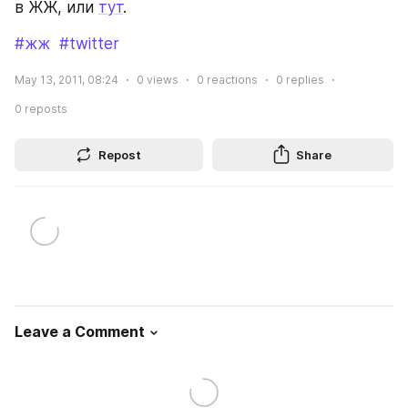
в ЖЖ, или 
тут
.
#жж
#twitter
May 13, 2011, 08:24
0
views
0
reactions
0
replies
0
reposts
Repost
Share
Leave a Comment