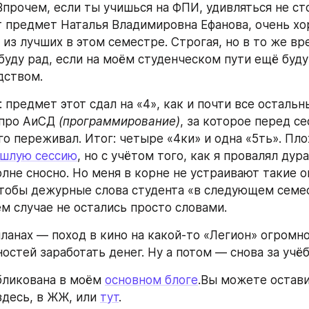
прочем, если ты учишься на ФПИ, удивляться не сто
от предмет Наталья Владимировна Ефанова, очень хор
из лучших в этом семестре. Строгая, но в то же вр
буду рад, если на моём студенческом пути ещё буд
дством.
 предмет этот сдал на «4», как и почти все остальны
про АиСД 
(программирование)
, за которое перед се
о переживал. Итог: четыре «4ки» и одна «5ть». Плох
шлую сессию
, но с учётом того, как я провалял дура
лне сносно. Но меня в корне не устраивают такие оц
тобы дежурные слова студента «в следующем семес
ём случае не остались просто словами.
ланах — поход в кино на какой-то «Легион» огромно
остей заработать денег. Ну а потом — снова за учёб
бликована в моём 
основном блоге
.Вы можете остави
десь, в ЖЖ, или 
тут
.