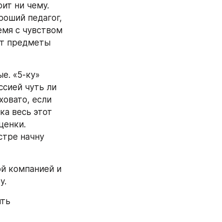
ит ни чему. 
оший педагог, 
емя с чувством 
ут предметы 
е. «5-ку» 
ссией чуть ли 
овато, если 
ка весь этот 
енки. 
тре начну 
й компанией и 
у.
ть 