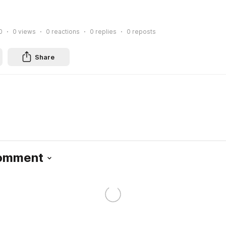
0
0
views
0
reactions
0
replies
0
reposts
Share
Comment