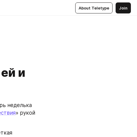
About Teletype
Join
 ей и
рь неделька 
ствия
» рукой 
ткая 