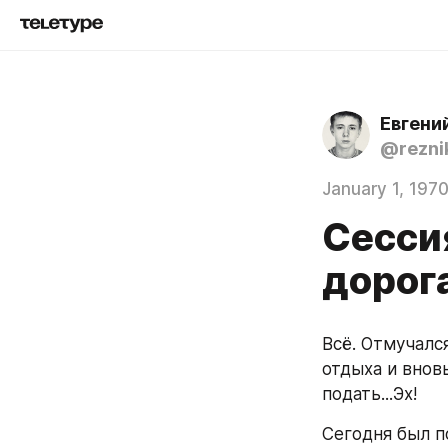
Евгени
@rezni
January 1, 197
Сессия
дорог
Всё. Отмучалс
отдыха и вновь
подать...Эх!
Сегодня был п