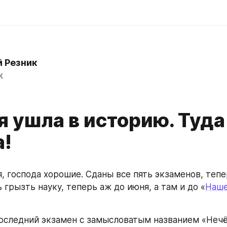
й Резник
k
0
 ушла в историю. Туда
а!
я, господа хорошие. Сданы все пять экзаменов, тепе
 грызть науку, теперь аж до июня, а там и до «
Наше
оследний экзамен с замысловатым названием «Нечё