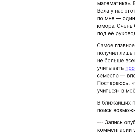
математика». В
Вела у нас эт
по мне — один 
юмора. Очень 
под её руково
Самое главное:
получил лишь 
не больше всег
учитывать 
про
семестр — впо
Постараюсь, ч
учиться» в мо
В ближайших п
поиск возможн
--- Запись опу
комментарии з