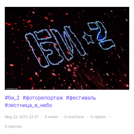
#би_2
#фоторепортаж
#фестиваль
#лестница_в_небо
May 22, 2017, 22:37
0
views
0
reactions
0
replies
0
reposts