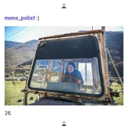
mono_polist
 :)
26.