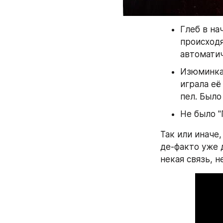
Глеб в на
происходя
автоматич
Изюминка 
играла её
пел. Было
Не было "
Так или иначе,
де-факто уже д
некая связь, н