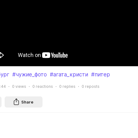
бург
#чужие_фото
#агата_кристи
#питер
0:44
0
views
0
reactions
0
replies
0
reposts
Share