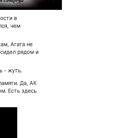
сти в 
ся, чем 
м, Агата не 
 сидел рядом и 
ь - жуть.
амяти. Да, АК 
м. Есть здесь 