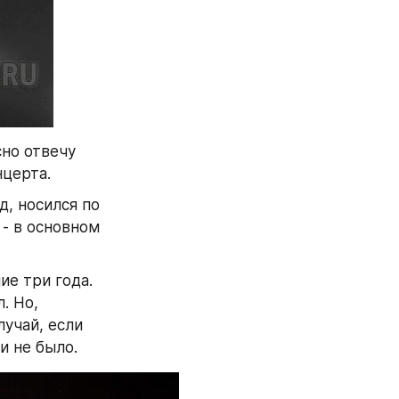
но отвечу 
нцерта.
, носился по 
- в основном 
е три года. 
 Но, 
учай, если 
и не было.