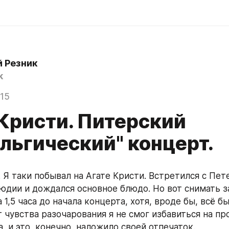
й Резник
k
015
 Кристи. Питерский
льгический" концерт.
 Я таки побывал на Агате Кристи. Встретился с Пет
юдии и дождался основное блюдо. Но вот снимать за
а 1,5 часа до начала концерта, хотя, вроде бы, всё бы
т чувства разочарования я не смог избавиться на пр
, и это, конечно, наложило своей отпечаток.