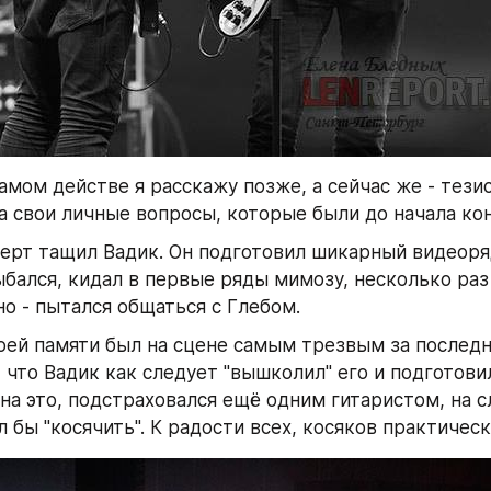
амом действе я расскажу позже, а сейчас же - тезис
а свои личные вопросы, которые были до начала ко
ерт тащил Вадик. Он подготовил шикарный видеоряд
ыбался, кидал в первые ряды мимозу, несколько раз 
о - пытался общаться с Глебом.
оей памяти был на сцене самым трезвым за последни
 что Вадик как следует "вышколил" его и подготовил.
на это, подстраховался ещё одним гитаристом, на сл
л бы "косячить". К радости всех, косяков практическ