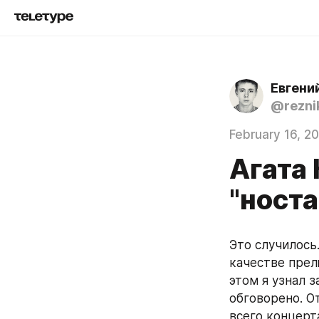
Евгени
@rezni
February 16, 2
Агата
"носта
Это случилось.
качестве прел
этом я узнал з
обговорено. О
всего концерта