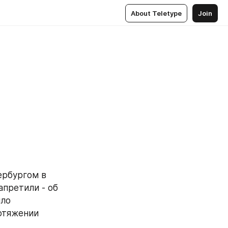
About Teletype
Join
ербургом в 
претили - об 
ло 
отяжении 