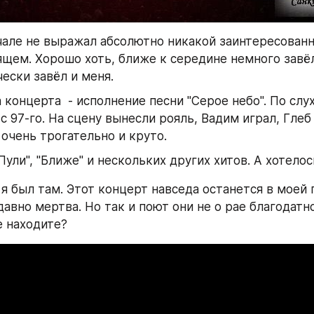
чале не выражал абсолютно никакой заинтересованно
щем. Хорошо хоть, ближе к середине немного завёл
ески завёл и меня.
концерта  - исполнение песни "Серое небо". По слуха
 с 97-го. На сцену вынесли рояль, Вадим играл, Глеб
 очень трогательно и круто.
Пули", "Ближе" и нескольких других хитов. А хотелос
 я был там. Этот концерт навседа останется в моей п
авно мертва. Но так и поют они не о рае благодатно
е находите?