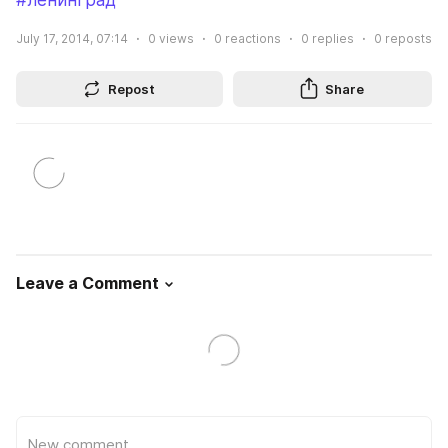
#ленинград
July 17, 2014, 07:14
0
views
0
reactions
0
replies
0
reposts
Repost
Share
Leave a Comment