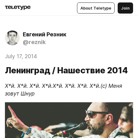
About Teletype
Join
Евгений Резник
@reznik
July 17, 2014
Ленинград / Нашествие 2014
Х*й. Х*й. Х*й. Х*й.Х*й. Х*й. Х*й. Х*й.(с) Меня 
зовут Шнур