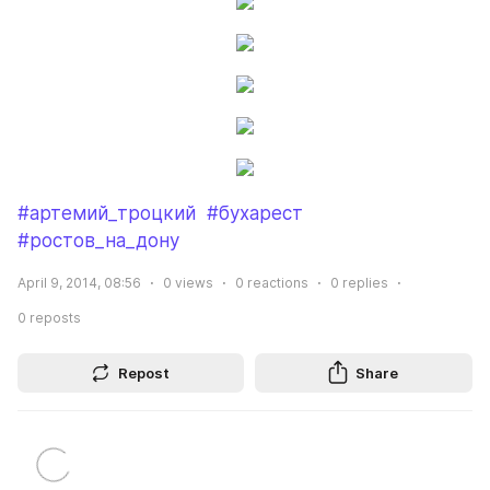
#артемий_троцкий
#бухарест
#ростов_на_дону
April 9, 2014, 08:56
0
views
0
reactions
0
replies
0
reposts
Repost
Share